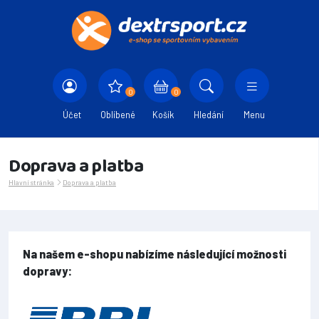
0
0
Účet
Oblíbené
Košík
Hledání
Menu
Doprava a platba
Hlavní stránka
Doprava a platba
Na našem e-shopu nabízíme následující možnosti
dopravy: