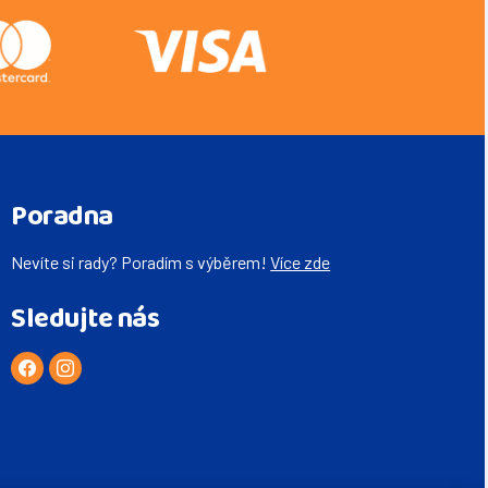
Poradna
Nevíte si rady? Poradím s výběrem!
Více zde
Sledujte nás