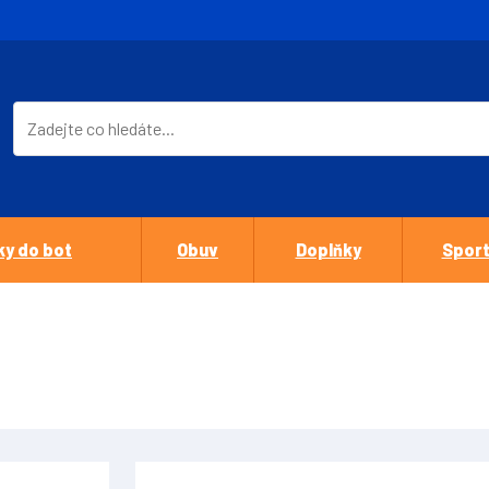
ky do bot
Obuv
Doplňky
Sport