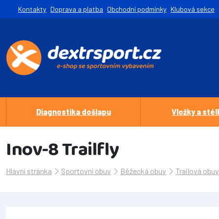
Kontakty
Doprava a platba
Obchodní podmínky
Klubová sekce
Diagnostika došlapu
Vložky a stél
Inov-8 Trailfly
Hlavní stránka
Sportovní obuv
Běžecká obuv
Trailová obuv