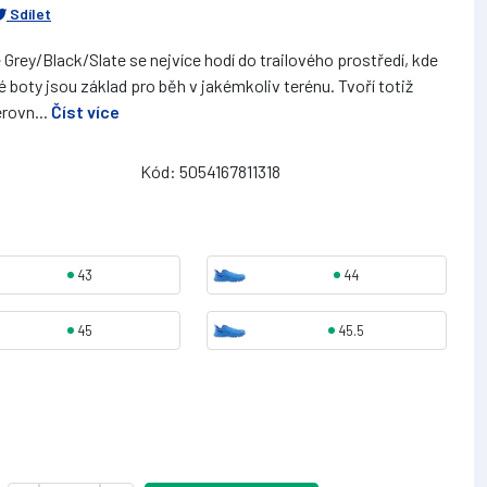
Sdílet
 Grey/Black/Slate se nejvíce hodí do trailového prostředí, kde
é boty jsou základ pro běh v jakémkoliv terénu. Tvoří totiž
rovn...
Číst více
Kód: 5054167811318
43
44
45
45.5