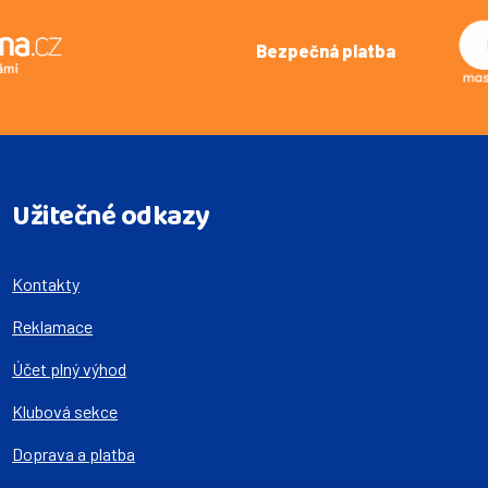
Bezpečná platba
Užitečné odkazy
Kontakty
Reklamace
Účet plný výhod
Klubová sekce
Doprava a platba