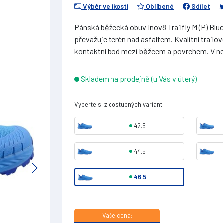
Výběr velikosti
Oblíbené
Sdílet
Pánská běžecká obuv Inov8 Trailfly M (P) Blue
převažuje terén nad asfaltem. Kvalitní trailov
kontaktní bod mezi běžcem a povrchem. V ne
Skladem na prodejně (u Vás v úterý)
Vyberte si z dostupných variant
42.5
44.5
46.5
Vaše cena: