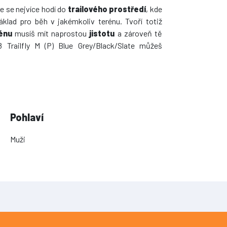
e se nejvíce hodí do
trailového prostředí
, kde
áklad pro běh v jakémkoliv terénu. Tvoří totiž
rénu
musíš mít naprostou
jistotu
a zároveň tě
 Trailfly M (P) Blue Grey/Black/Slate můžeš
Pohlaví
Muži