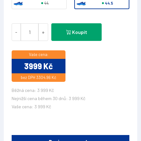
44
44.5
-
+
Koupit
Vaše cena:
3999 Kč
bez DPH 3304.96 Kč
Běžná cena: 3 999 Kč
Nejnižší cena během 30 dnů: 3 999 Kč
Vaše cena: 3 999 Kč