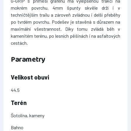
G-GRIP s příměsí grafenu má vylepšenou trakci na
mokrém povrchu. 4mm špunty skvěle drží i v
techničtějším trailu a zároveň zvládnou i delší přeběhy
po tvrdém povrchu. Podešev je stavěná s důrazem na
maximální všestrannost. Díky tomu zvládá běh v
kamenitém terénu, po lesních pěšinách i na asfaltových
cestách.
Parametry
Velikost obuvi
44.5
Terén
Šotolina, kameny
Bahno