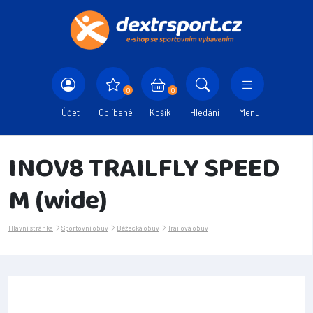
0
0
Účet
Oblíbené
Košík
Hledání
Menu
INOV8 TRAILFLY SPEED
M (wide)
Hlavní stránka
Sportovní obuv
Běžecká obuv
Trailová obuv