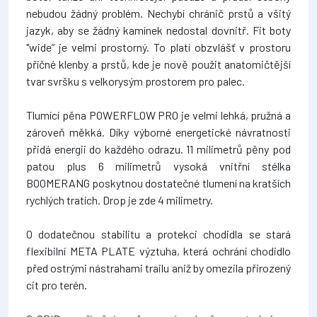
nebudou žádný problém. Nechybí chránič prstů a všitý
jazyk, aby se žádný kamínek nedostal dovnitř. Fit boty
"wide” je velmi prostorný. To platí obzvlášť v prostoru
příčné klenby a prstů, kde je nově použit anatomičtější
tvar svršku s velkorysým prostorem pro palec.
Tlumící pěna POWERFLOW PRO je velmi lehká, pružná a
zároveň měkká. Díky výborné energetické návratnosti
přidá energii do každého odrazu. 11 milimetrů pěny pod
patou plus 6 milimetrů vysoká vnitřní stélka
BOOMERANG poskytnou dostatečné tlumení na kratších
rychlých tratích. Drop je zde 4 milimetry.
O dodatečnou stabilitu a protekci chodidla se stará
flexibilní META PLATE výztuha, která ochrání chodidlo
před ostrými nástrahami trailu aniž by omezila přirozený
cit pro terén.