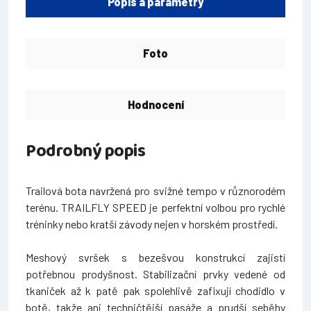
Popis a parametry
Foto
Hodnocení
Podrobný popis
Trailová bota navržená pro svižné tempo v různorodém
terénu. TRAILFLY SPEED je perfektní volbou pro rychlé
tréninky nebo kratší závody nejen v horském prostředí.
Meshový svršek s bezešvou konstrukcí zajistí
potřebnou prodyšnost. Stabilizační prvky vedené od
tkaniček až k patě pak spolehlivě zafixují chodidlo v
botě, takže ani techničtější pasáže a prudší seběhy