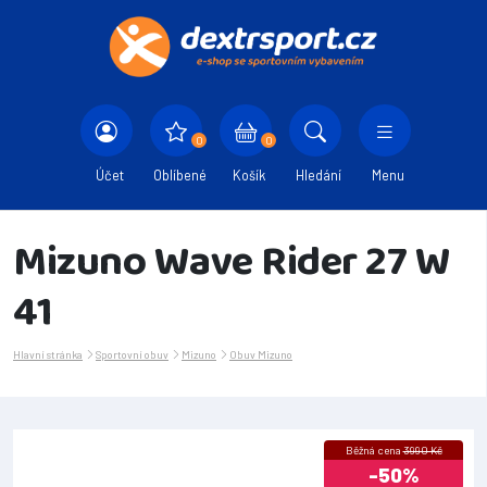
0
0
Účet
Oblíbené
Košík
Hledání
Menu
Mizuno Wave Rider 27 W
41
Hlavní stránka
Sportovní obuv
Mizuno
Obuv Mizuno
Běžná cena
3990 Kč
-50%