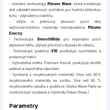
- Unikátní technologie
Mizuno Wave
, která kombinuje
dvě základní vlastnosti potřebné pro funkční běžeckou
botu - odpružení a stabilitu.
- Užijte si prémiový plovoucí pocit díky
nejinovativněšímu materiálu mezidpodešve
Mizuno
Enerzy
.
- Technologie
SmoothRide
pro legendární pocit
plynulosti běhu, plynulý přechod z dopadu do odrazu.
- Technologie podešve
X10
prodlužuje opotřebení a
podporuje trakci.
- Vyjímatelná stélka Premium Insock poskytuje skvělé
padnutí a napomáhá odpružení.
- Vyrobená z recyklovaných materiálů (Více než 90%
recyklovaného materiálu na svršku. Více než 90 %
recyklovaného obsahu v podšívce. Deska Wave Plate na
rostlinné bázi vyrobená z materiálu Pebax Rnew.)
Parametry