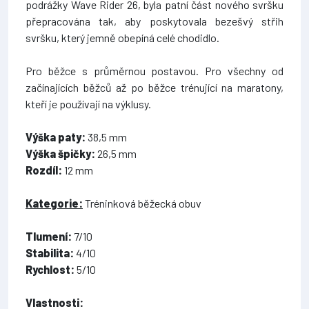
podrážky Wave Rider 26, byla patní část nového svršku
přepracována tak, aby poskytovala bezešvý střih
svršku, který jemně obepíná celé chodidlo.
Pro běžce s průměrnou postavou. Pro všechny od
začínajících běžců až po běžce trénující na maratony,
kteří je používají na výklusy.
Výška paty:
38,5 mm
Výška špičky:
26,5 mm
Rozdíl:
12 mm
Kategorie:
Tréninková běžecká obuv
Tlumení:
7/10
Stabilita:
4/10
Rychlost:
5/10
Vlastnosti: